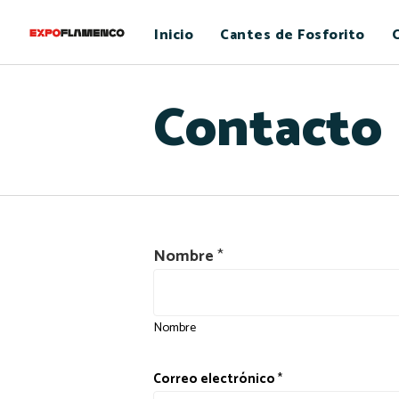
Inicio
Cantes de Fosforito
C
Contacto
C
Nombre
*
o
m
e
Nombre
n
t
Correo electrónico
*
a